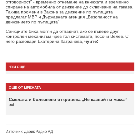
отговорност” - временно отнемане на книжката и временно
спиране на автомобила от движение до сключване на такава.
Такива промени в Закона за движение по пътищата
предлагат МВР и Държавната агенция „Безопаност на
движението по пътищата”.
Санкциите биха могли да отпаднат, ако се въведе друг
контролен механизъм чрез тол системата, посочи Велев. С
него разговаря Екатерина Катрачева,
чуйте:
ЧУЙ ОЩЕ
ОЩЕ ОТ МРЕЖАТА
Смелата и болезнено откровена „Не казвай на мама“
out
Източник: Дарик Радио АД