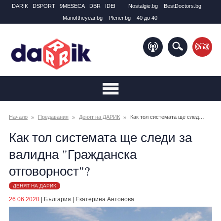
DARIK
DSPORT
9MESECA
DBR
IDEI
Nostalgie.bg
BestDoctors.bg
Manоftheyear.bg
Plener.bg
40 до 40
Начало
Предавания
Денят на ДАРИК
Как тол системата ще следи за валидна "Гражданска отговорност"?
Как тол системата ще следи за
валидна "Гражданска
отговорност"?
ДЕНЯТ НА ДАРИК
26.06.2020
|
България
|
Екатерина Антонова