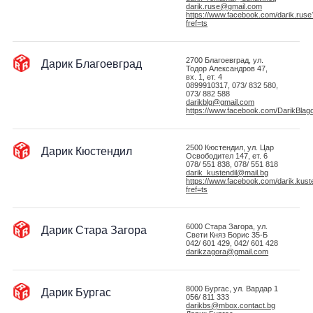
darik.ruse@gmail.com
https://www.facebook.com/darik.ruse
fref=ts
Дарик Благоевград
2700 Благоевград, ул.
Тодор Александров 47,
вх. 1, ет. 4
0899910317, 073/ 832 580,
073/ 882 588
darikblg@gmail.com
https://www.facebook.com/DarikBlag
Дарик Кюстендил
2500 Кюстендил, ул. Цар
Освободител 147, ет. 6
078/ 551 838, 078/ 551 818
darik_kustendil@mail.bg
https://www.facebook.com/darik.kuste
fref=ts
Дарик Стара Загора
6000 Стара Загора, ул.
Свети Княз Борис 35-Б
042/ 601 429, 042/ 601 428
darikzagora@gmail.com
Дарик Бургас
8000 Бургас, ул. Вардар 1
056/ 811 333
darikbs@mbox.contact.bg