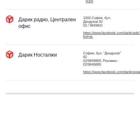
%D0
Дарик радио, Централен
1000 София, бул.
Дондуков 82
офис
02 / 9849841
https://www.facebook.com/darikradio
fref=ts
Дарик Носталжи
София, бул. "Дондуков"
82
02/9849889, Реклама -
02/9849889
https://www.facebook.com/dariknosta