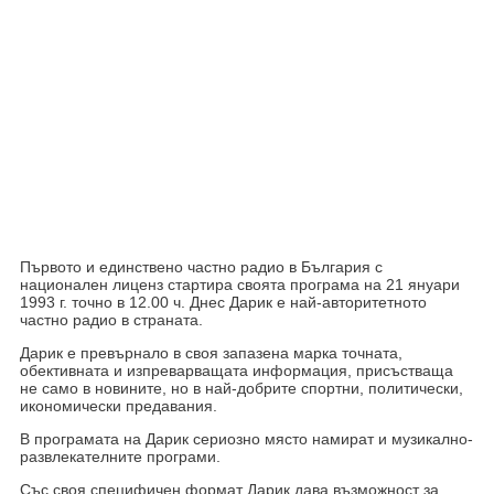
Първото и единствено частно радио в България с
национален лиценз стартира своята програма на 21 януари
1993 г. точно в 12.00 ч. Днес Дарик е най-авторитетното
частно радио в страната.
Дарик е превърнало в своя запазена марка точната,
обективната и изпреварващата информация, присъстваща
не само в новините, но в най-добрите спортни, политически,
икономически предавания.
В програмата на Дарик сериозно място намират и музикално-
развлекателните програми.
Със своя специфичен формат Дарик дава възможност за