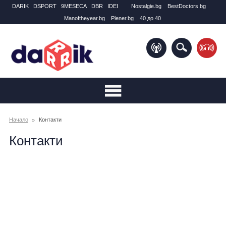
DARIK
DSPORT
9MESECA
DBR
IDEI
Nostalgie.bg
BestDoctors.bg
Manоftheyear.bg
Plener.bg
40 до 40
Начало
Контакти
Контакти