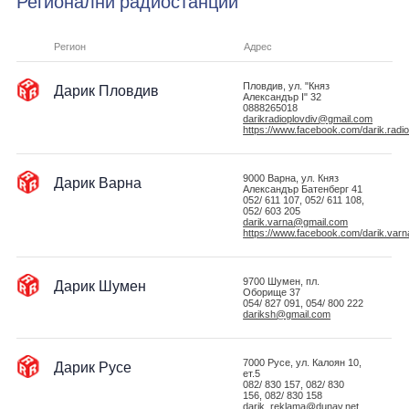
Регионални радиостанции
Регион
Адрес
Дарик Пловдив
Пловдив, ул. "Княз
Александър I" 32
0888265018
darikradioplovdiv@gmail.com
https://www.facebook.com/darik.radio
Дарик Варна
9000 Варна, ул. Княз
Александър Батенберг 41
052/ 611 107, 052/ 611 108,
052/ 603 205
darik.varna@gmail.com
https://www.facebook.com/darik.varn
Дарик Шумен
9700 Шумен, пл.
Оборище 37
054/ 827 091, 054/ 800 222
dariksh@gmail.com
Дарик Русе
7000 Русе, ул. Калоян 10,
ет.5
082/ 830 157, 082/ 830
156, 082/ 830 158
darik_reklama@dunav.net,