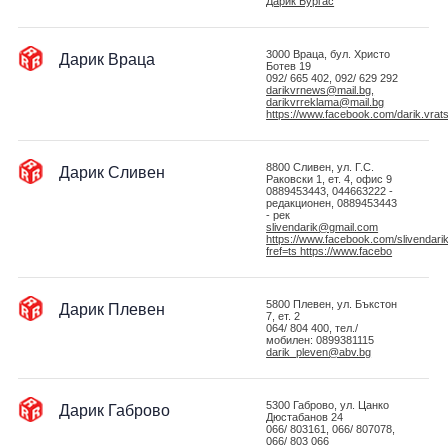
Дарик Бургас
Дарик Враца
3000 Враца, бул. Христо
Ботев 19
092/ 665 402, 092/ 629 292
darikvrnews@mail.bg,
darikvrreklama@mail.bg
https://www.facebook.com/darik.vrat
Дарик Сливен
8800 Сливен, ул. Г.С.
Раковски 1, ет. 4, офис 9
0889453443, 044663222 -
редакционен, 0889453443
- рек
slivendarik@gmail.com
https://www.facebook.com/slivendari
fref=ts https://www.facebo
Дарик Плевен
5800 Плевен, ул. Бъкстон
7, ет. 2
064/ 804 400, тел./
мобилен: 0899381115
darik_pleven@abv.bg
Дарик Габрово
5300 Габрово, ул. Цанко
Дюстабанов 24
066/ 803161, 066/ 807078,
066/ 803 066