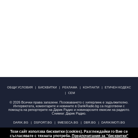
ОБЩИ УСЛОВИЯ
БИСКВИТКИ
РЕКЛАМА
КОНТАКТИ
ЕТИЧЕН КОДЕКС
СЕМ
© 2026 Всички права запазени. Позоваването с хиперлинк е задължително.
Интервютата, коментарите и новините в DarikRadio.bg са подготвени с
помощта на репортерите на Дарик Радио и новинарските емисии на радиото.
Снимки: Дарик Радио.
DARIK.BG
DSPORT.BG
9MESECA.BG
DBR.BG
DARIKIMOTI.BG
Този сайт използва бисквитки (cookies). Разглеждайки го Вие се
НОВИНИ
АНКЕТИ
съгласявате с тяхната употреба.
Предпочитания за "бисквитки"