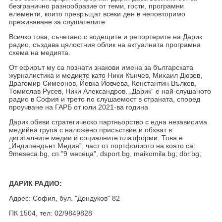
безгранично разнообразие от теми, гости, програмни
елементи, които превръщат всеки ден в неповторимо
преживяване за слушателите.
Всичко това, съчетано с водещите и репортерите на Дарик
радио, създава цялостния облик на актуалната програмна
схема на медията.
От ефирът му са познати знакови имена за българската
журналистика и медиите като Ники Кънчев, Михаил Дюзев,
Драгомир Симеонов, Йовка Йовчева, Константин Вълков,
Томислав Русев, Ники Александров. „Дарик” е най-слушаното
радио в София и трето по слушаемост в страната, според
проучване на ГАРБ от юли 2021-ва година
Дарик обяви стратегическо партньорство с една независима
медийна група с наложено присъствие и обхват в
дигиталните медии и социалните платформи. Това е
„Индипендънт Медия”, част от портфолиото на която са:
9meseca.bg, сп."9 месеца", dsport.bg, maikomila.bg; dbr.bg;
ДАРИК РАДИО:
Адрес: София, бул. "Дондуков" 82
ПК 1504, тел: 02/9849828