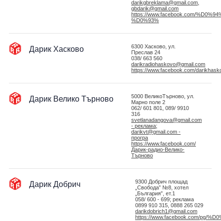
darikgbreklama@gmail.com,
gbdarik@gmail.com
https://www.facebook.com/%D
%D0%93%
Дарик Хасково
6300 Хасково, ул.
Преслав 24
038/ 663 560
darikradiohaskovo@gmail.com
https://www.facebook.com/darikhask
Дарик Велико Търново
5000 ВеликоТърново, ул.
Марно поле 2
062/ 601 801, 089/ 9910
316
svetlanadangova@gmail.com
- реклама;
darikvt@gmail.com -
програ
https://www.facebook.com/
Дарик-радио-Велико-
Търново
Дарик Добрич
9300 Добрич площад
„Свобода” №8, хотел
„България”, ет.1
058/ 600 - 699; реклама
0899 910 315, 0888 265 029
darikdobrich1@gmail.com
https://www.facebook.com/p