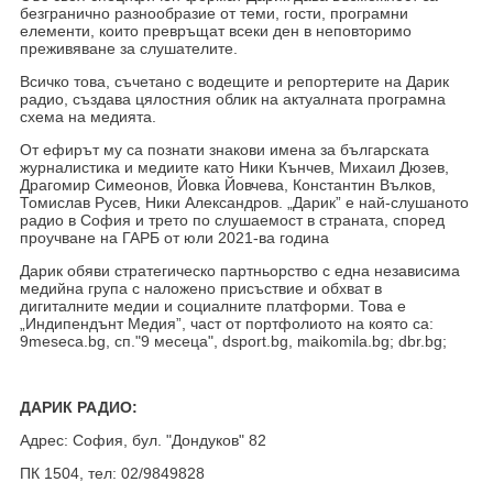
безгранично разнообразие от теми, гости, програмни
елементи, които превръщат всеки ден в неповторимо
преживяване за слушателите.
Всичко това, съчетано с водещите и репортерите на Дарик
радио, създава цялостния облик на актуалната програмна
схема на медията.
От ефирът му са познати знакови имена за българската
журналистика и медиите като Ники Кънчев, Михаил Дюзев,
Драгомир Симеонов, Йовка Йовчева, Константин Вълков,
Томислав Русев, Ники Александров. „Дарик” е най-слушаното
радио в София и трето по слушаемост в страната, според
проучване на ГАРБ от юли 2021-ва година
Дарик обяви стратегическо партньорство с една независима
медийна група с наложено присъствие и обхват в
дигиталните медии и социалните платформи. Това е
„Индипендънт Медия”, част от портфолиото на която са:
9meseca.bg, сп."9 месеца", dsport.bg, maikomila.bg; dbr.bg;
ДАРИК РАДИО:
Адрес: София, бул. "Дондуков" 82
ПК 1504, тел: 02/9849828