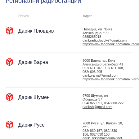
Регионални радиостанции
Регион
Адрес
Дарик Пловдив
Пловдив, ул. "Княз
Александър I" 32
0888265018
darikradioplovdiv@gmail.com
https://www.facebook.com/darik.radio
Дарик Варна
9000 Варна, ул. Княз
Александър Батенберг 41
052/ 611 107, 052/ 611 108,
052/ 603 205
darik.varna@gmail.com
https://www.facebook.com/darik.varn
Дарик Шумен
9700 Шумен, пл.
Оборище 37
054/ 827 091, 054/ 800 222
dariksh@gmail.com
Дарик Русе
7000 Русе, ул. Калоян 10,
ет.5
082/ 830 157, 082/ 830
156, 082/ 830 158
darik_reklama@dunav.net,