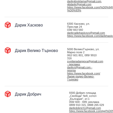
darikgbreklama@gmail.com,
gbdarik@gmail.com
https://www.facebook.com/%D
%D0%93%
Дарик Хасково
6300 Хасково, ул.
Преслав 24
038/ 663 560
darikradiohaskovo@gmail.com
https://www.facebook.com/darikhask
Дарик Велико Търново
5000 ВеликоТърново, ул.
Марно поле 2
062/ 601 801, 089/ 9910
316
svetlanadangova@gmail.com
- реклама;
darikvt@gmail.com -
програ
https://www.facebook.com/
Дарик-радио-Велико-
Търново
Дарик Добрич
9300 Добрич площад
„Свобода” №8, хотел
„България”, ет.1
058/ 600 - 699; реклама
0899 910 315, 0888 265 029
darikdobrich1@gmail.com
https://www.facebook.com/p