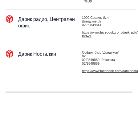
%D0
Дарик радио, Централен
1000 София, бул.
Дондуков 82
офис
02 / 9849841
https://www.facebook.com/darikradio
fref=ts
Дарик Носталжи
София, бул. "Дондуков"
82
02/9849889, Реклама -
02/9849889
https://www.facebook.com/dariknosta