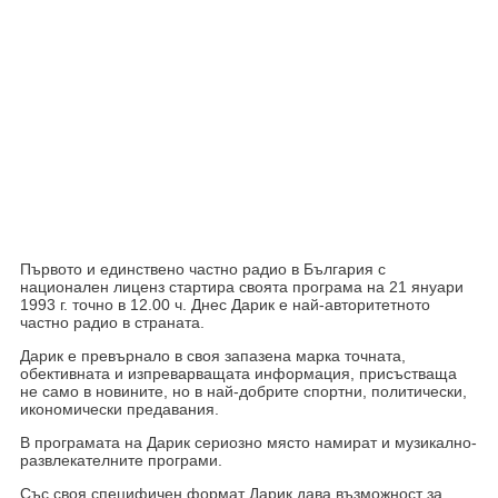
Първото и единствено частно радио в България с
национален лиценз стартира своята програма на 21 януари
1993 г. точно в 12.00 ч. Днес Дарик е най-авторитетното
частно радио в страната.
Дарик е превърнало в своя запазена марка точната,
обективната и изпреварващата информация, присъстваща
не само в новините, но в най-добрите спортни, политически,
икономически предавания.
В програмата на Дарик сериозно място намират и музикално-
развлекателните програми.
Със своя специфичен формат Дарик дава възможност за