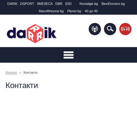
DARIK
DSPORT
9MESECA
DBR
IDEI
Nostalgie.bg
BestDoctors.bg
Manоftheyear.bg
Plener.bg
40 до 40
Начало
Контакти
Контакти