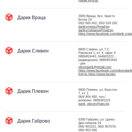
Дарик Бургас
Дарик Враца
3000 Враца, бул. Христо
Ботев 19
092/ 665 402, 092/ 629 292
darikvrnews@mail.bg,
darikvrreklama@mail.bg
https://www.facebook.com/darik.vrat
Дарик Сливен
8800 Сливен, ул. Г.С.
Раковски 1, ет. 4, офис 9
0889453443, 044663222 -
редакционен, 0889453443
- рек
slivendarik@gmail.com
https://www.facebook.com/slivendari
fref=ts https://www.facebo
Дарик Плевен
5800 Плевен, ул. Бъкстон
7, ет. 2
064/ 804 400, тел./
мобилен: 0899381115
darik_pleven@abv.bg
Дарик Габрово
5300 Габрово, ул. Цанко
Дюстабанов 24
066/ 803161, 066/ 807078,
066/ 803 066