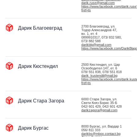
darik.ruse@gmail.com
https://www.facebook.com/darik.ruse
fref=ts
Дарик Благоевград
2700 Благоевград, ул.
Тодор Александров 47,
вх. 1, ет. 4
0899910317, 073/ 832 580,
073/ 882 588
darikblg@gmail.com
https://www.facebook.com/DarikBlag
Дарик Кюстендил
2500 Кюстендил, ул. Цар
Освободител 147, ет. 6
078/ 551 838, 078/ 551 818
darik_kustendil@mail.bg
https://www.facebook.com/darik.kuste
fref=ts
Дарик Стара Загора
6000 Стара Загора, ул.
Свети Княз Борис 35-Б
042/ 601 429, 042/ 601 428
darikzagora@gmail.com
Дарик Бургас
8000 Бургас, ул. Вардар 1
056/ 811 333
darikbs@mbox.contact.bg