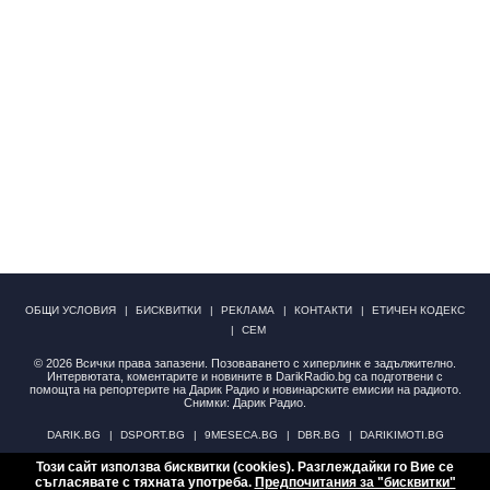
ОБЩИ УСЛОВИЯ
БИСКВИТКИ
РЕКЛАМА
КОНТАКТИ
ЕТИЧЕН КОДЕКС
СЕМ
© 2026 Всички права запазени. Позоваването с хиперлинк е задължително.
Интервютата, коментарите и новините в DarikRadio.bg са подготвени с
помощта на репортерите на Дарик Радио и новинарските емисии на радиото.
Снимки: Дарик Радио.
DARIK.BG
DSPORT.BG
9MESECA.BG
DBR.BG
DARIKIMOTI.BG
Този сайт използва бисквитки (cookies). Разглеждайки го Вие се
НОВИНИ
АНКЕТИ
съгласявате с тяхната употреба.
Предпочитания за "бисквитки"