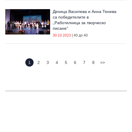
Деница Василева и Анна Тенева
са победителите в
„Работилница за творческо
писане"
30.10.2023
|
40 до 40
1
2
3
4
5
6
7
8
>>