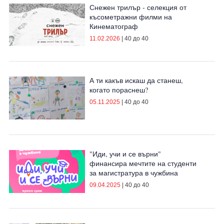
Снежен трилър - селекция от
късометражни филми на
Кинематограф
11.02.2026
|
40 до 40
А ти какъв искаш да станеш,
когато пораснеш?
05.11.2025
|
40 до 40
"Иди, учи и се върни"
финансира мечтите на студенти
за магистратура в чужбина
09.04.2025
|
40 до 40