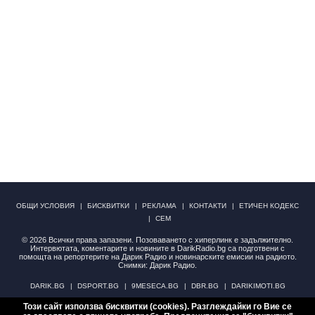
ОБЩИ УСЛОВИЯ
БИСКВИТКИ
РЕКЛАМА
КОНТАКТИ
ЕТИЧЕН КОДЕКС
СЕМ
© 2026 Всички права запазени. Позоваването с хиперлинк е задължително.
Интервютата, коментарите и новините в DarikRadio.bg са подготвени с
помощта на репортерите на Дарик Радио и новинарските емисии на радиото.
Снимки: Дарик Радио.
DARIK.BG
DSPORT.BG
9MESECA.BG
DBR.BG
DARIKIMOTI.BG
Този сайт използва бисквитки (cookies). Разглеждайки го Вие се
НОВИНИ
АНКЕТИ