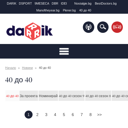
DARIK
DSPORT
9MESECA
DBR
IDEI
Nostalgie.bg
BestDoctors.bg
Manоftheyear.bg
Plener.bg
40 до 40
Начало
Новини
40 до 40
40 до 40
40 до 40
За проекта
Номинирай
40 до 40 сезон 9
40 до 40 сезон 8
40 до 40 с
1
2
3
4
5
6
7
8
>>