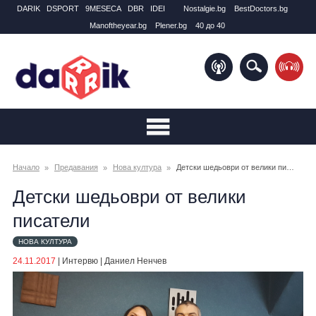
DARIK
DSPORT
9MESECA
DBR
IDEI
Nostalgie.bg
BestDoctors.bg
Manоftheyear.bg
Plener.bg
40 до 40
Начало
Предавания
Нова култура
Детски шедьоври от велики писатели
Детски шедьоври от велики
писатели
НОВА КУЛТУРА
24.11.2017
|
Интервю
|
Даниел Ненчев