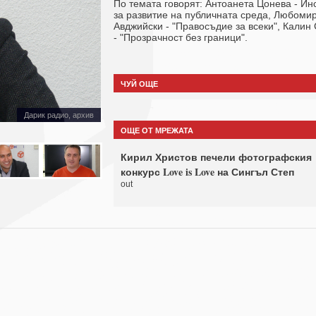
По темата говорят: Антоанета Цонева - Ин
за развитие на публичната среда, Любоми
Авджийски - "Правосъдие за всеки", Калин
- "Прозрачност без граници".
ЧУЙ ОЩЕ
Дарик радио, архив
ОЩЕ ОТ МРЕЖАТА
Кирил Христов печели фотографския
конкурс Love is Love на Сингъл Степ
out