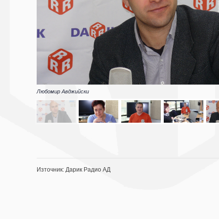
Любомир Авджийски
Източник: Дарик Радио АД