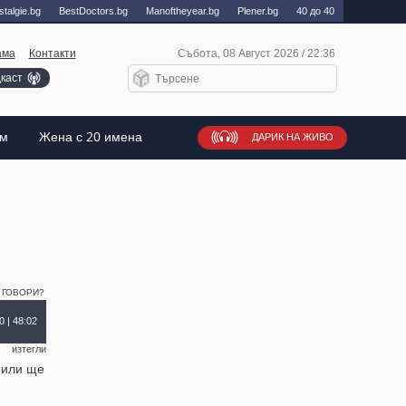
talgie.bg
BestDoctors.bg
Manоftheyear.bg
Plener.bg
40 до 40
ама
Контакти
Събота, 08 Август 2026 / 22:36
каст
ъм
Жена с 20 имена
ДАРИК НА ЖИВО
 ГОВОРИ?
0 | 48:02
изтегли
 или ще