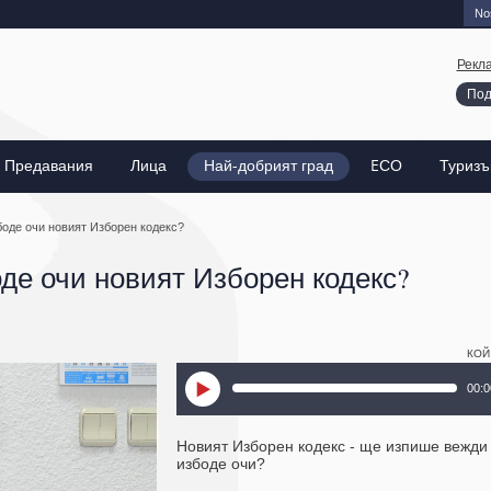
Nos
Рекл
Под
Предавания
Лица
Най-добрият град
EСО
Туриз
оде очи новият Изборен кодекс?
е очи новият Изборен кодекс?
КОЙ
00:0
Новият Изборен кодекс - ще изпише вежди
избоде очи?