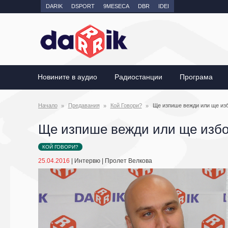
DARIK
DSPORT
9MESECA
DBR
IDEI
Новините в аудио
Радиостанции
Програма
Начало
Предавания
Кой Говори?
Ще изпише вежди или ще изб
Ще изпише вежди или ще избод
КОЙ ГОВОРИ?
25.04.2016
|
Интервю
|
Пролет Велкова