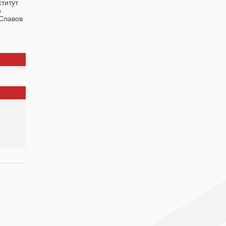
ститут
р
 Славов