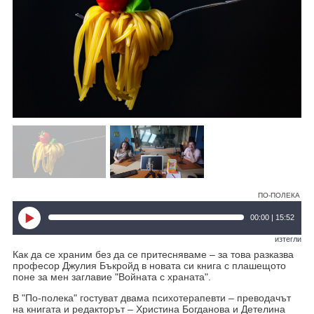
ПО-ПОЛЕКА
00:00 | 15:52
изтегли
Как да се храним без да се притесняваме – за това разказва
професор Джулия Бъкройд в новата си книга с плашещото
поне за мен заглавие "Войната с храната".
В "По-полека" гостуват двама психотерапевти – преводачът
на книгата и редакторът – Христина Богданова и Детелина