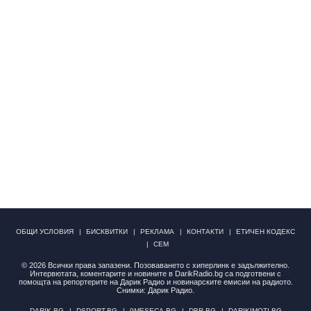
ОБЩИ УСЛОВИЯ
БИСКВИТКИ
РЕКЛАМА
КОНТАКТИ
ЕТИЧЕН КОДЕКС
СЕМ
© 2026 Всички права запазени. Позоваването с хиперлинк е задължително.
Интервютата, коментарите и новините в DarikRadio.bg са подготвени с
помощта на репортерите на Дарик Радио и новинарските емисии на радиото.
Снимки: Дарик Радио.
DARIK.BG
DSPORT.BG
9MESECA.BG
DBR.BG
DARIKIMOTI.BG