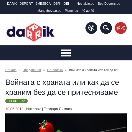
DARIK
DSPORT
9MESECA
DBR
IDEI
Nostalgie.bg
BestDoctors.bg
Manоftheyear.bg
Plener.bg
40 до 40
Начало
Предавания
По-полека
Войната с храната или как да се храним без да се притесняваме
Войната с храната или как да се
храним без да се притесняваме
ПО-ПОЛЕКА
10.06.2018
|
Интервю
|
Теодора Симова