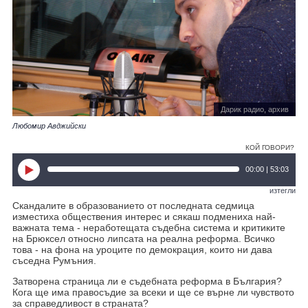
Дарик радио, архив
Любомир Авджийски
КОЙ ГОВОРИ?
00:00 | 53:03
изтегли
Скандалите в образованието от последната седмица
изместиха обществения интерес и сякаш подмениха най-
важната тема - неработещата съдебна система и критиките
на Брюксел относно липсата на реална реформа. Всичко
това - на фона на уроците по демокрация, които ни дава
съседна Румъния.
Затворена страница ли е съдебната реформа в България?
Кога ще има правосъдие за всеки и ще се върне ли чувството
за справедливост в страната?