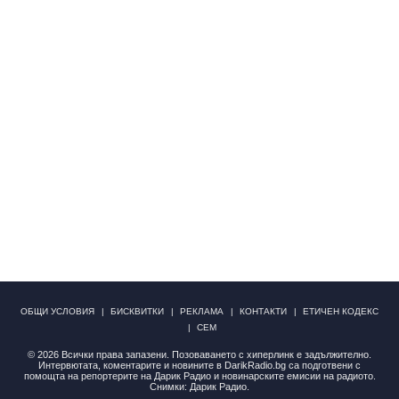
ОБЩИ УСЛОВИЯ
БИСКВИТКИ
РЕКЛАМА
КОНТАКТИ
ЕТИЧЕН КОДЕКС
СЕМ
© 2026 Всички права запазени. Позоваването с хиперлинк е задължително.
Интервютата, коментарите и новините в DarikRadio.bg са подготвени с
помощта на репортерите на Дарик Радио и новинарските емисии на радиото.
Снимки: Дарик Радио.