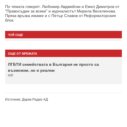
По темата говорят: Любомир Авджийски и Емил Димитров от
"Правосъдие за всеки" и журналистът Мирела Веселинова.
Пряка връзка имаме и с Петър Славов от Реформаторския
блок.
ЧУЙ ОЩЕ
ОЩЕ ОТ МРЕЖАТА
ЛГБТИ семействата в България не просто са
възможни, но и реални
out
Източник: Дарик Радио АД