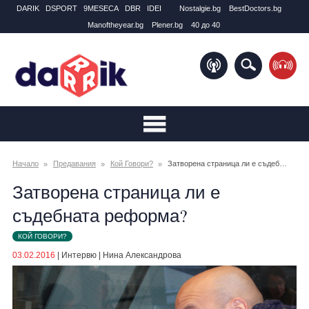
DARIK
DSPORT
9MESECA
DBR
IDEI
Nostalgie.bg
BestDoctors.bg
Manоftheyear.bg
Plener.bg
40 до 40
Начало
Предавания
Кой Говори?
Затворена страница ли е съдебната реформа?
Затворена страница ли е
съдебната реформа?
КОЙ ГОВОРИ?
03.02.2016
|
Интервю
|
Нина Александрова