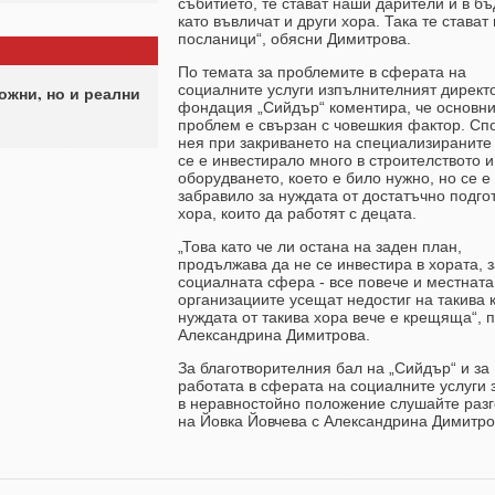
събитието, те стават наши дарители и в б
като въвличат и други хора. Така те стават
посланици“, обясни Димитрова.
По темата за проблемите в сферата на
социалните услуги изпълнителният директ
ожни, но и реални
фондация „Сийдър“ коментира, че основни
проблем е свързан с човешкия фактор. Сп
нея при закриването на специализираните
се е инвестирало много в строителството и
оборудването, което е било нужно, но се е
забравило за нуждата от достатъчно подго
хора, които да работят с децата.
„Това като че ли остана на заден план,
продължава да не се инвестира в хората, з
социалната сфера - все повече и местната
организациите усещат недостиг на такива 
нуждата от такива хора вече е крещяща“, 
Александрина Димитрова.
За благотворителния бал на „Сийдър“ и за
работата в сферата на социалните услуги 
в неравностойно положение слушайте раз
на Йовка Йовчева с Александрина Димитро