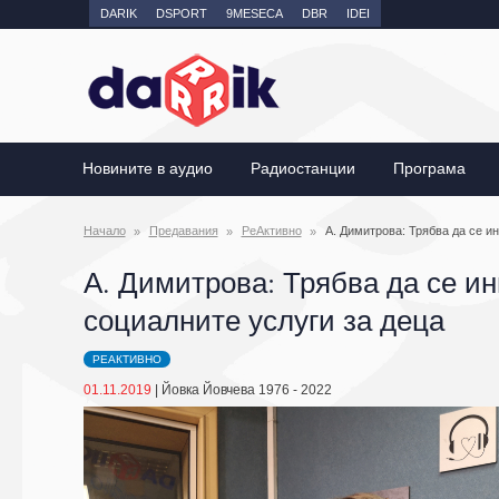
DARIK
DSPORT
9MESECA
DBR
IDEI
Новините в аудио
Радиостанции
Програма
Начало
Предавания
РеАктивно
А. Димитрова: Трябва да се ин
А. Димитрова: Трябва да се ин
социалните услуги за деца
РЕАКТИВНО
01.11.2019
|
Йовка Йовчева 1976 - 2022