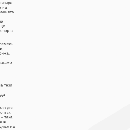
низира
а на
зацията
за
 ще
вечер в
 семеен
и,
рижа.
лагаме
за тези
 да
оло два
о пък
 – така
ата
еднъж на