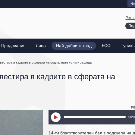
Nos
Рекл
Под
Предавания
Лица
Най-добрият град
EСО
Туриз
вестира в кадрите в сферата на социалните услуги за деца
вестира в кадрите в сферата на
Р
00:0
14-ти благотворителен бал в подкрепа на 