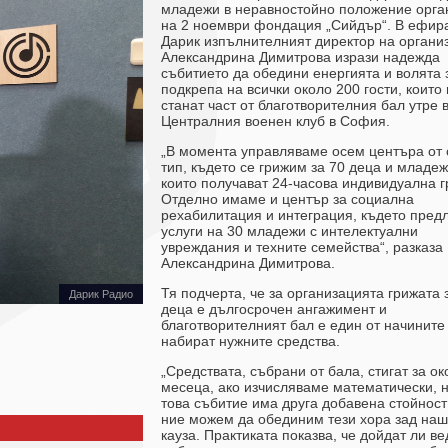
младежи в неравностойно положение орга
на 2 ноември фондация „Сийдър“. В ефир
Дарик изпълнителният директор на органи
Александрина Димитрова изрази надежда
събитието да обедини енергията и волята 
подкрепа на всички около 200 гости, които
станат част от благотворителния бал утре 
Централния военен клуб в София.
„В момента управляваме осем центъра от
тип, където се грижим за 70 деца и младеж
които получават 24-часова индивидуална г
Отделно имаме и център за социална
рехабилитация и интеграция, където пред
услуги на 30 младежи с интелектуални
увреждания и техните семейства“, разказа
Александрина Димитрова.
Тя подчерта, че за организацията грижата 
Дарик Радио
деца е дългосрочен ангажимент и
благотворителният бал е един от начините
набират нужните средства.
„Средствата, събрани от бала, стигат за ок
месеца, ако изчисляваме математически, н
това събитие има друга добавена стойност
ние можем да обединим тези хора зад наш
кауза. Практиката показва, че дойдат ли в