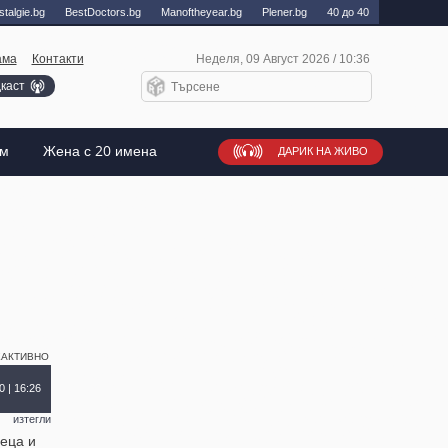
talgie.bg
BestDoctors.bg
Manоftheyear.bg
Plener.bg
40 до 40
ама
Контакти
Неделя, 09 Август 2026 / 10:36
каст
ъм
Жена с 20 имена
ДАРИК НА ЖИВО
ЕАКТИВНО
0 | 16:26
изтегли
деца и