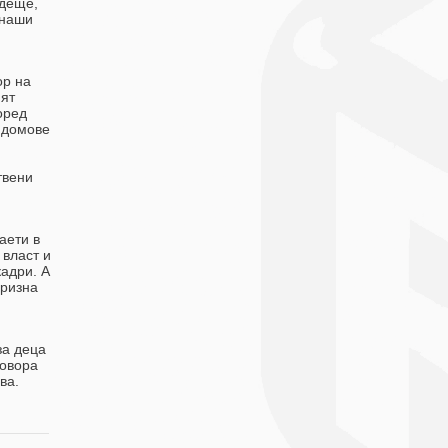
ъдеще,
 наши
ор на
ят
оред
 домове
твени
аети в
 власт и
кадри. А
призна
за деца
говора
ва.