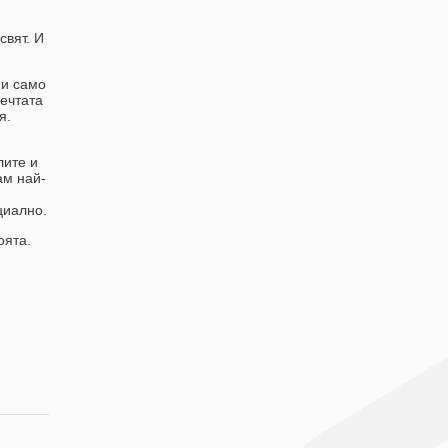
свят. И
 и само
мечтата
я.
лите и
ам най-
циално.
оята.