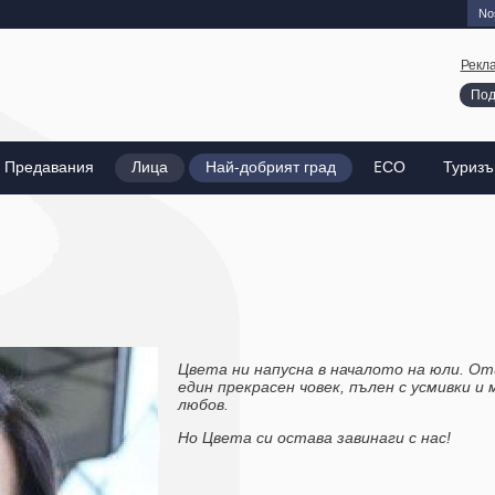
Nos
Рекл
Под
Предавания
Лица
Най-добрият град
EСО
Туриз
Цвета ни напусна в началото на юли. От
един прекрасен човек, пълен с усмивки и 
любов.
Но Цвета си остава завинаги с нас!