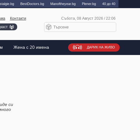
talgie.bg
BestDoctors.bg
Manоftheyear.bg
Plener.bg
40 до 40
ама
Контакти
Събота, 08 Август 2026 / 22:06
каст
ъм
Жена с 20 имена
ДАРИК НА ЖИВО
иде си
много