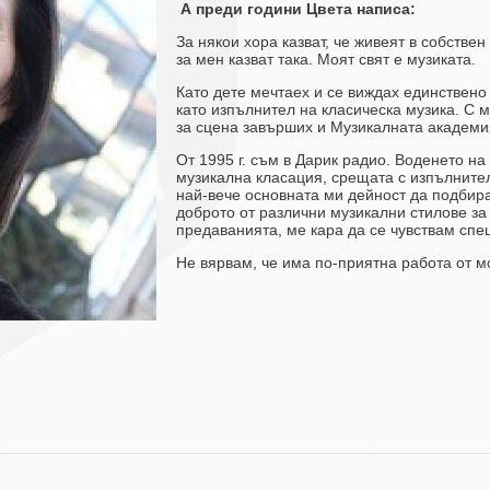
А преди години Цвета написа:
За някои хора казват, че живеят в собствен 
за мен казват така. Моят свят е музиката.
Като дете мечтаех и се виждах единствено
като изпълнител на класическа музика. С 
за сцена завърших и Музикалната академи
От 1995 г. съм в Дарик радио. Воденето на
музикална класация, срещата с изпълните
най-вече основната ми дейност да подбир
доброто от различни музикални стилове за
предаванията, ме кара да се чувствам спе
Не вярвам, че има по-приятна работа от м