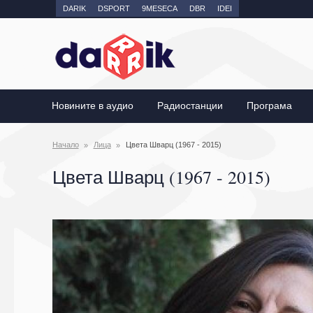
DARIK
DSPORT
9MESECA
DBR
IDEI
Новините в аудио
Радиостанции
Програма
Начало
Лица
Цвета Шварц (1967 - 2015)
Цвета Шварц (1967 - 2015)