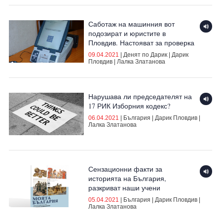
Саботаж на машинния вот
подозират и юристите в
Пловдив. Настояват за проверка
09.04.2021
|
Денят по Дарик
|
Дарик
Пловдив
|
Лалка Златанова
Нарушава ли председателят на
17 РИК Изборния кодекс?
06.04.2021
|
България
|
Дарик Пловдив
|
Лалка Златанова
Сензационни факти за
историята на България,
разкриват наши учени
05.04.2021
|
България
|
Дарик Пловдив
|
Лалка Златанова