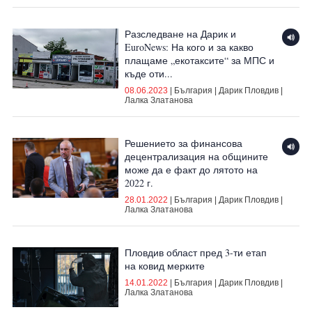
Разследване на Дарик и
EuroNews: На кого и за какво
плащаме „екотаксите“ за МПС и
къде оти...
08.06.2023
|
България
|
Дарик Пловдив
|
Лалка Златанова
Решението за финансова
децентрализация на общините
може да е факт до лятото на
2022 г.
28.01.2022
|
България
|
Дарик Пловдив
|
Лалка Златанова
Пловдив област пред 3-ти етап
на ковид мерките
14.01.2022
|
България
|
Дарик Пловдив
|
Лалка Златанова