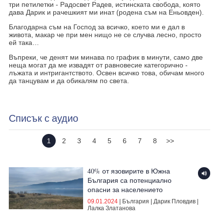
три петилетки - Радосвет Радев, истинската свобода, която
дава Дарик и рачешкият ми инат (родена съм на Еньовден).
Благодарна съм на Господ за всичко, което ми е дал в
живота, макар че при мен нищо не се случва лесно, просто
ей така…
Въпреки, че денят ми минава по график в минути, само две
неща могат да ме извадят от равновесие категорично -
лъжата и интригантството. Освен всичко това, обичам много
да танцувам и да обикалям по света.
Списък с аудио
1
2
3
4
5
6
7
8
>>
40% от язовирите в Южна
България са потенциално
опасни за населението
09.01.2024
|
България
|
Дарик Пловдив
|
Лалка Златанова