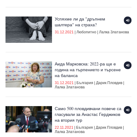
Успяхме ли да "дръпнем
шалтера" на страха?
31.12.2021
|
Любопитно
|
Лалка Златанова
Аида Марковска: 2022-ра ще е
година на търпението и търсене
на баланса
31.12.2021
|
България
|
Дарик Пловдив
|
Лалка Златанова
Само 500 пловдивчани повече са
гласували за Анастас Герджиков
на втория тур
22.11.2021
|
България
|
Дарик Пловдив
|
Лалка Златанова