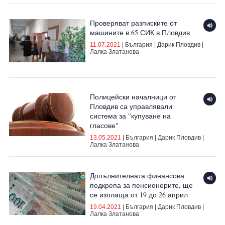
Проверяват разписките от
машините в 65 СИК в Пловдив
11.07.2021
|
България
|
Дарик Пловдив
|
Лалка Златанова
Полицейски началници от
Пловдив са управлявали
система за "купуване на
гласове"
13.05.2021
|
България
|
Дарик Пловдив
|
Лалка Златанова
Допълнителната финансова
подкрепа за пенсионерите, ще
се изплаща от 19 до 26 април
19.04.2021
|
България
|
Дарик Пловдив
|
Лалка Златанова