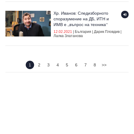
Хр. Иванов: Следизборното
споразумение на ДБ, ИТН и
ИМВ е „въпрос на техника“
12.02.2021
|
България
|
Дарик Пловдив
|
Лалка Златанова
1
2
3
4
5
6
7
8
>>