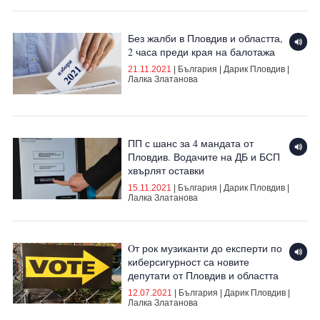
Без жалби в Пловдив и областта,
2 часа преди края на балотажа
21.11.2021
|
България
|
Дарик Пловдив
|
Лалка Златанова
ПП с шанс за 4 мандата от
Пловдив. Водачите на ДБ и БСП
хвърлят оставки
15.11.2021
|
България
|
Дарик Пловдив
|
Лалка Златанова
Oт рок музиканти до експерти по
киберсигурност са новите
депутати от Пловдив и областта
12.07.2021
|
България
|
Дарик Пловдив
|
Лалка Златанова