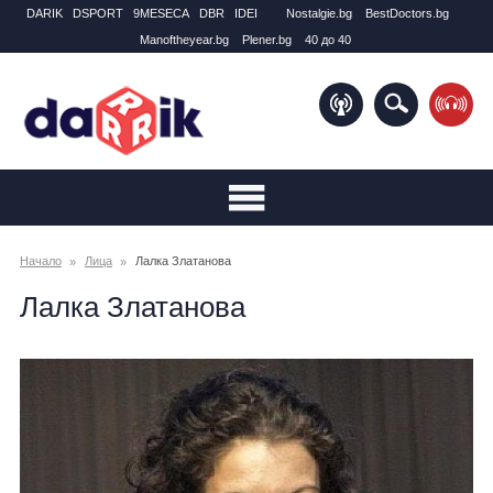
DARIK
DSPORT
9MESECA
DBR
IDEI
Nostalgie.bg
BestDoctors.bg
Manоftheyear.bg
Plener.bg
40 до 40
Начало
Лица
Лалка Златанова
Лалка Златанова