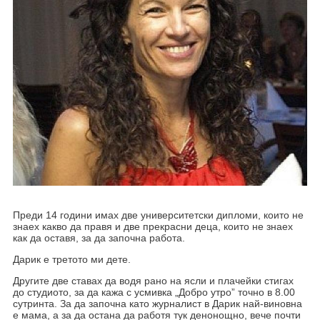
Преди 14 години имах две университетски дипломи, които не
знаех какво да правя и две прекрасни деца, които не знаех
как да оставя, за да започна работа.
Дарик е третото ми дете.
Другите две ставах да водя рано на ясли и плачейки стигах
до студиото, за да кажа с усмивка „Добро утро” точно в 8.00
сутринта. За да започна като журналист в Дарик най-виновна
е мама, а за да остана да работя тук денонощно, вече почти