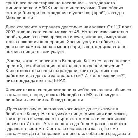
срив и все по-застаряващо население – за здравното
министерство и НЗОК ние не съществуваме. Това обрича
стотици българи на страдание и ужасяващ край“, каза д-р
Миладиноски.
Днес хосписите в страната драстично намаляват. От 117 през
2007 година, сега са по-малко от 48. Но те са изключително
необходими за всеки прекарал инсулт, инфаркт, ампутация,
тежка онкологична операция. Хоспис услугите обаче са
достъпни само за хора с много пари, защото държавата не
покрива нищо от тези услуги.
„Знаем, колко е пенсията в България. Как с нея да се покрие
престой, рехабилитация, подходящата храна и лечение?
Къде отиват тези наши съграждани, които цял живот са
работели и са давали за страната си? Изхвърляме ли ги?“,
пита председателят на БНАХ.
Хосписите като специализирани лечебни заведения обаче са
задължени, според новата Наредба на МЗ, да осигурят
линейки и лечение за Ковид пациенти.
„През март лично настоявах хосписите да се включат в
борбата с Ковид. Не получихме нищо, ръкавици или макси,
които рязко изчезнаха от търговската мрежа и се оскъпиха
повече от 7 пъти. А какво остава да бъдем разпознати като
здравната система. Сега тази система ни казва, че сме
задължени да го направим, отново със собствени средства и