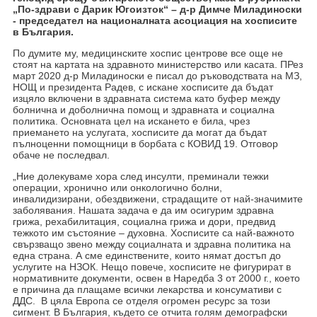
„По-здрави с Дарик Югоизток“ – д-р Димче Миладиноски
- председател на националната асоциация на хосписите
в България.
По думите му, медицинските хоспис центрове все още не
стоят на картата на здравното министерство или касата. ПРез
март 2020 д-р Миладиноски е писал до ръководствата на МЗ,
НОЩ и президента Радев, с искане хосписите да бъдат
изцяло включени в здравната система като буфер между
болнична и доболнична помощ и здравната и социална
политика. Основната цел на искането е била, чрез
приемането на услугата, хосписите да могат да бъдат
пълноценни помощници в борбата с КОВИД 19. Отговор
обаче не последвал.
„Ние долекуваме хора след инсулти, преминали тежки
операции, хронично или онкологично болни,
инвалидизирани, обездвижени, страдащите от най-значимите
заболявания. Нашата задача е да им осигурим здравна
грижа, рехабилитация, социална грижа и дори, предвид
тежкото им състояние – духовна. Хосписите са най-важното
свързващо звено между социалната и здравна политика на
една страна. А сме единствените, които нямат достъп до
услугите на НЗОК. Нещо повече, хосписите не фигурират в
нормативните документи, освен в Наредба 3 от 2000 г., което
е причина да плащаме всички лекарства и консумативи с
ДДС. В цяла Европа се отделя огромен ресурс за този
сигмент. В България, където се отчита голям демографски