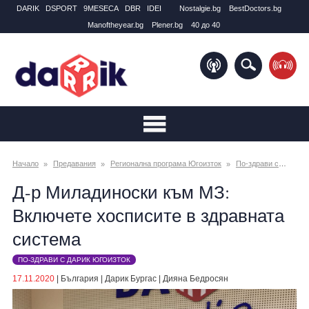
DARIK
DSPORT
9MESECA
DBR
IDEI
Nostalgie.bg
BestDoctors.bg
Manоftheyear.bg
Plener.bg
40 до 40
Начало
Предавания
Регионална програма Югоизток
По-здрави с Дарик Югоизток
Д-р Миладиноски към МЗ:
Включете хосписите в здравната
система
ПО-ЗДРАВИ С ДАРИК ЮГОИЗТОК
17.11.2020
|
България
|
Дарик Бургас
|
Дияна Бедросян