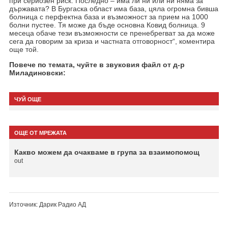
при сериозен риск. Последно – има ли ни или ни няма за
държавата? В Бургаска област има база, цяла огромна бивша
болница с перфектна база и възможност за прием на 1000
болни пустее. Тя може да бъде основна Ковид болница. 9
месеца обаче тези възможности се пренебрегват за да може
сега да говорим за криза и частната отговорност“, коментира
още той.
Повече по темата, чуйте в звуковия файл от д-р
Миладиновски:
ЧУЙ ОЩЕ
ОЩЕ ОТ МРЕЖАТА
Какво можем да очакваме в група за взаимопомощ
out
Източник: Дарик Радио АД