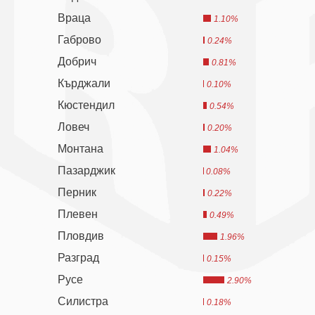
Враца
1.10%
Габрово
0.24%
Добрич
0.81%
Кърджали
0.10%
Кюстендил
0.54%
Ловеч
0.20%
Монтана
1.04%
Пазарджик
0.08%
Перник
0.22%
Плевен
0.49%
Пловдив
1.96%
Разград
0.15%
Русе
2.90%
Силистра
0.18%