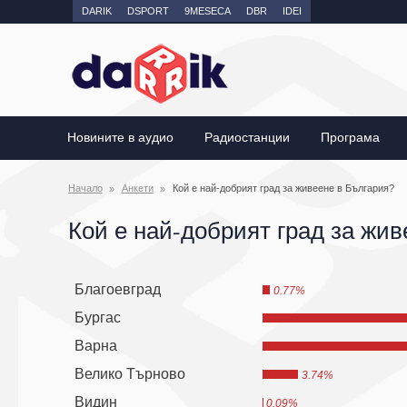
DARIK
DSPORT
9MESECA
DBR
IDEI
Новините в аудио
Радиостанции
Програма
Начало
Анкети
Кой е най-добрият град за живеене в България?
Кой е най-добрият град за жив
Благоевград
0.77%
Бургас
Варна
Велико Търново
3.74%
Видин
0.09%