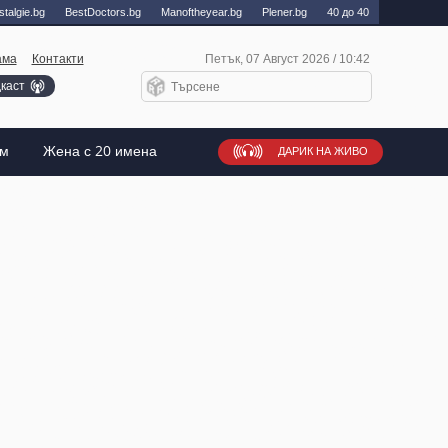
talgie.bg
BestDoctors.bg
Manоftheyear.bg
Plener.bg
40 до 40
ама
Контакти
Петък, 07 Август 2026 / 10:42
каст
ъм
Жена с 20 имена
ДАРИК НА ЖИВО