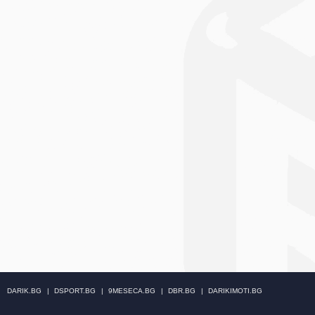
DARIK.BG
DSPORT.BG
9MESECA.BG
DBR.BG
DARIKIMOTI.BG