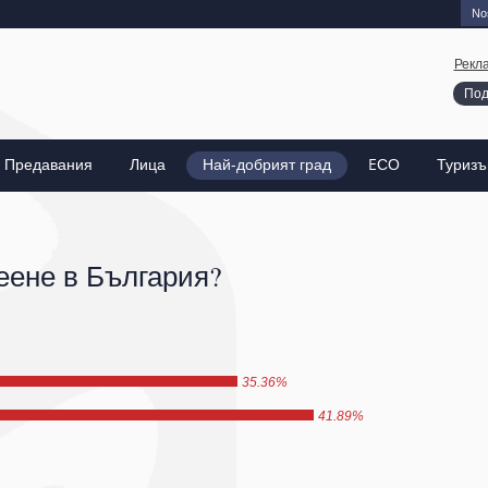
Nos
Рекл
Под
Предавания
Лица
Най-добрият град
EСО
Туриз
еене в България?
35.36%
41.89%