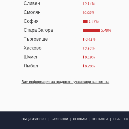
Сливен
0.14%
Смолян
0.09%
София
1.47%
Стара Загора
5.48%
Търговище
0.41%
Хасково
0.16%
Шумен
0.19%
Ямбол
0.20%
Виж информация за градовете участващи в анкетата
ОБЩИ УСЛОВИЯ
БИСКВИТКИ
РЕКЛАМА
КОНТАКТИ
ЕТИЧЕН К