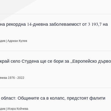
а рекордна 14-дневна заболеваемост от 3 193,7 на
вдив
|
Адриан Кулев
 край село Студена ще се бори за „Европейско дърв
вчева 1976 - 2022
 област: Общините са в колапс, предстоят фалити
вдив
|
Искра Койчева