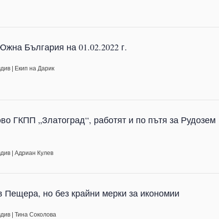
жна България на 01.02.2022 г.
вдив
|
Екип на Дарик
во ГКПП „Златоград“, работят и по пътя за Рудозем
вдив
|
Адриан Кулев
 в Пещера, но без крайни мерки за икономии
вдив
|
Тина Соколова