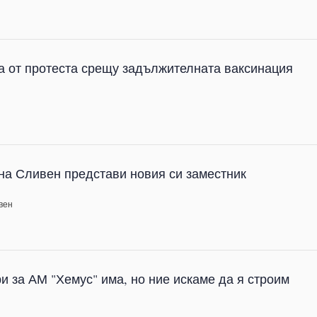
а от протеста срещу задължителната ваксинация
в
на Сливен представи новия си заместник
вен
и за АМ "Хемус" има, но ние искаме да я строим