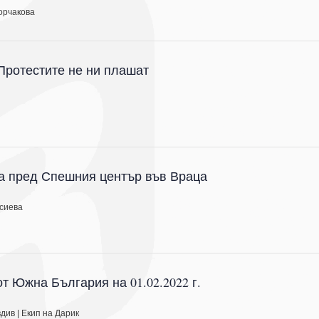
орчакова
Протестите не ни плашат
в
а пред Спешния център във Враца
сиева
т Южна България на 01.02.2022 г.
вдив
|
Екип на Дарик