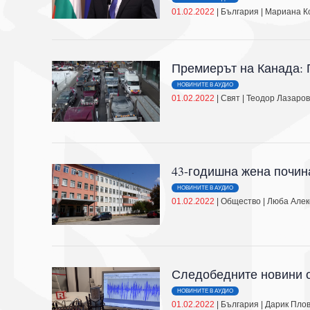
01.02.2022
|
България
|
Мариана К
Премиерът на Канада: 
НОВИНИТЕ В АУДИО
01.02.2022
|
Свят
|
Теодор Лазаро
43-годишна жена почин
НОВИНИТЕ В АУДИО
01.02.2022
|
Общество
|
Люба Алек
Следобедните новини о
НОВИНИТЕ В АУДИО
01.02.2022
|
България
|
Дарик Пло