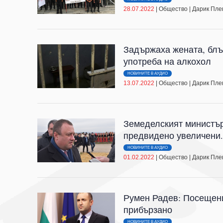
28.07.2022
|
Общество
|
Дарик Пле
Задържаха жената, блъ
употреба на алкохол
НОВИНИТЕ В АУДИО
13.07.2022
|
Общество
|
Дарик Пле
Земеделският министър 
предвидено увеличени.
НОВИНИТЕ В АУДИО
01.02.2022
|
Общество
|
Дарик Пле
Румен Радев: Посещен
прибързано
НОВИНИТЕ В АУДИО