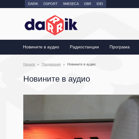
DARIK
DSPORT
9MESECA
DBR
IDEI
Новините в аудио
Радиостанции
Програма
Начало
Предавания
Новините в аудио
Новините в аудио