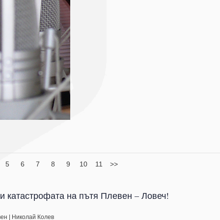
5
6
7
8
9
10
11
>>
и катастрофата на пътя Плевен – Ловеч!
вен
|
Николай Колев