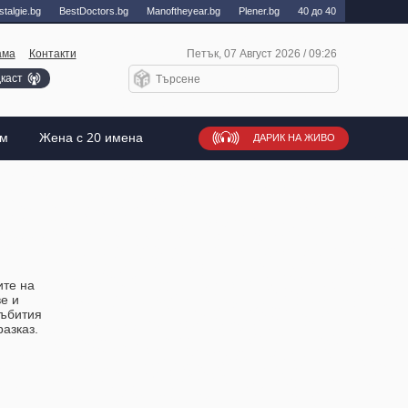
talgie.bg
BestDoctors.bg
Manоftheyear.bg
Plener.bg
40 до 40
ама
Контакти
Петък, 07 Август 2026 / 09:26
каст
ъм
Жена с 20 имена
ДАРИК НА ЖИВО
ите на
е и
събития
разказ.