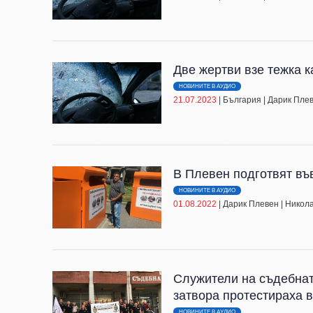
Две жертви взе тежка 
НОВИНИТЕ В АУДИО
21.07.2023
|
България
|
Дарик Пле
В Плевен подготвят въ
НОВИНИТЕ В АУДИО
01.08.2022
|
Дарик Плевен
|
Никол
Служители на съдебнат
затвора протестираха в
НОВИНИТЕ В АУДИО