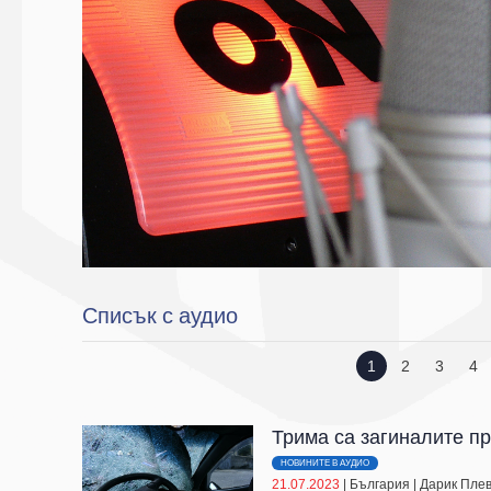
Списък с аудио
1
2
3
4
Трима са загиналите пр
НОВИНИТЕ В АУДИО
21.07.2023
|
България
|
Дарик Пле