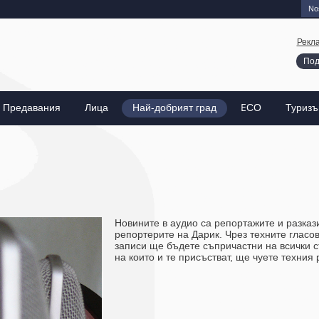
Nos
Рекл
Под
Предавания
Лица
Най-добрият град
EСО
Туриз
Новините в аудио са репортажите и разказ
репортерите на Дарик. Чрез техните гласов
записи ще бъдете съпричастни на всички 
на които и те присъстват, ще чуете техния 