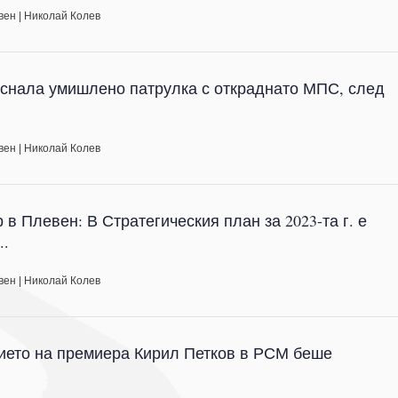
вен
|
Николай Колев
снала умишлено патрулка с откраднато МПС, след
вен
|
Николай Колев
в Плевен: В Стратегическия план за 2023-та г. е
..
вен
|
Николай Колев
ието на премиера Кирил Петков в РСМ беше