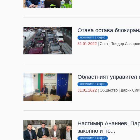
Отава остава блокиран
НОВИНИТЕ В АУДИО
31.01.2022
|
Свят
|
Теодор Лазаро
Областният управител 
НОВИНИТЕ В АУДИО
31.01.2022
|
Общество
|
Дарик Сли
Настимир Ананиев: Пар
законно и по...
НОВИНИТЕ В АУДИО