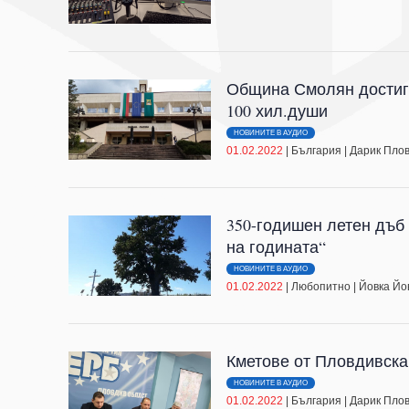
Община Смолян достигн
100 хил.души
НОВИНИТЕ В АУДИО
01.02.2022
|
България
|
Дарик Пло
350-годишен летен дъб
на годината“
НОВИНИТЕ В АУДИО
01.02.2022
|
Любопитно
|
Йовка Йо
Кметове от Пловдивска
НОВИНИТЕ В АУДИО
01.02.2022
|
България
|
Дарик Пло