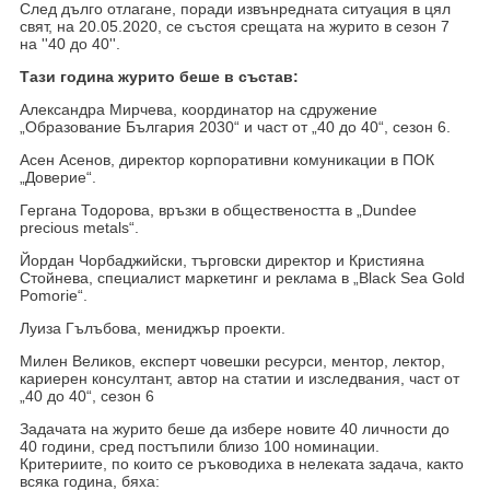
След дълго отлагане, поради извънредната ситуация в цял
свят, на 20.05.2020, се състоя срещата на журито в сезон 7
на ''40 до 40''.
Тази година журито беше в състав:
Александра Мирчева, координатор на сдружение
„Образование България 2030“ и част от „40 до 40“, сезон 6.
Асен Асенов, директор корпоративни комуникации в ПОК
„Доверие“.
Гергана Тодорова, връзки в обществеността в „Dundee
precious metals“.
Йордан Чорбаджийски, търговски директор и Кристияна
Стойнева, специалист маркетинг и реклама в „Black Sea Gold
Pomorie“.
Луиза Гълъбова, мениджър проекти.
Милен Великов, експерт човешки ресурси, ментор, лектор,
кариерен консултант, автор на статии и изследвания, част от
„40 до 40“, сезон 6
Задачата на журито беше да избере новите 40 личности до
40 години, сред постъпили близо 100 номинации.
Критериите, по които се ръководиха в нелеката задача, както
всяка година, бяха: