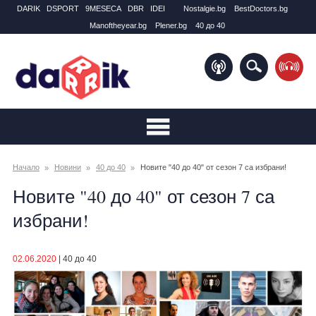
DARIK
DSPORT
9MESECA
DBR
IDEI
Nostalgie.bg
BestDoctors.bg
Manоftheyear.bg
Plener.bg
40 до 40
Начало
Новини
40 до 40
Новите "40 до 40" от сезон 7 са избрани!
Новите "40 до 40" от сезон 7 са
избрани!
02.06.2020
|
40 до 40