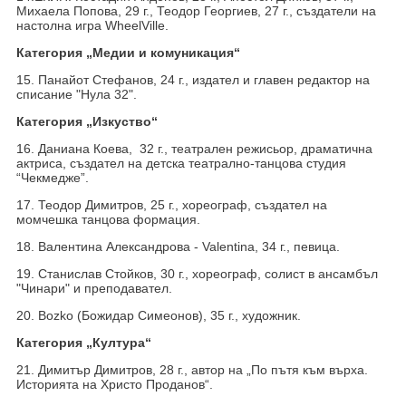
Михаела Попова, 29 г., Теодор Георгиев, 27 г., създатели на
настолна игра WheelVille.
Категория „Медии и комуникация“
15. Панайот Стефанов, 24 г., издател и главен редактор на
списание "Нула 32".
Категория „Изкуство“
16. Даниана Коева, 32 г., театрален режисьор, драматична
актриса, създател на детска театрално-танцова студия
“Чекмедже”.
17. Теодор Димитров, 25 г., хореограф, създател на
момчешка танцова формация.
18. Валентина Александрова - Valentina, 34 г., певица.
19. Станислав Стойков, 30 г., хореограф, солист в ансамбъл
"Чинари" и преподавател.
20. Bozko (Божидар Симеонов), 35 г., художник.
Категория „Култура“
21. Димитър Димитров, 28 г., автор на „По пътя към върха.
Историята на Христо Проданов“.