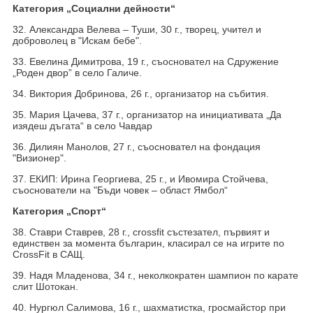
Категория „Социални дейности“
32. Александра Велева – Туши, 30 г., творец, учител и
доброволец в "Искам бебе".
33. Eвелина Димитрова, 19 г., съосновател на Сдружение
„Роден двор” в село Галиче.
34. Виктория Добринова, 26 г., организатор на събития.
35. Мария Цачева, 37 г., организатор на инициативата „Да
изядеш дъгата“ в село Чавдар
36. Дилиян Манолов, 27 г., съосновател на фондация
"Визионер".
37. ЕКИП: Ирина Георгиева, 25 г., и Ивомира Стойчева,
съоснователи на "Бъди човек – област Ямбол“
Категория „Спорт“
38. Ставри Ставрев, 28 г., crossfit състезател, първият и
единствен за момента българин, класирал се на игрите по
CrossFit в САЩ.
39. Надя Младенова, 34 г., неколкократен шампион по карате
слит Шотокан.
40. Нургюл Салимова, 16 г., шахматистка, гросмайстор при