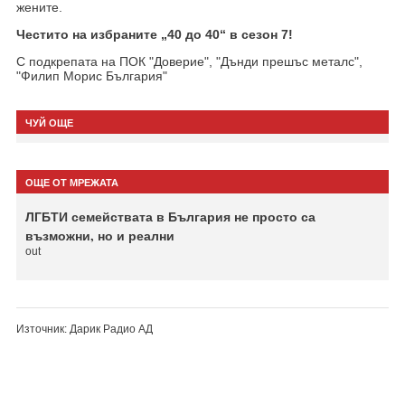
жените.
Честито на избраните „40 до 40“ в сезон 7!
С подкрепата на ПОК "Доверие", "Дънди прешъс металс",
"Филип Морис България"
ЧУЙ ОЩЕ
ОЩЕ ОТ МРЕЖАТА
ЛГБТИ семействата в България не просто са
възможни, но и реални
out
Източник: Дарик Радио АД