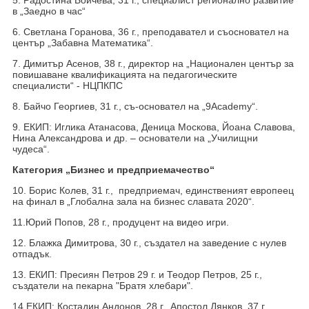
в „Заедно в час“
6. Светлана Горанова, 36 г., преподавател и съосновател на
център „Забавна Математика“.
7. Димитър Асенов, 38 г., директор на „Национален център за
повишаване квалификацията на педагогическите
специалисти“ - НЦПКПС
8. Байчо Георгиев, 31 г., съ-основател на „9Academy“.
9. ЕКИП: Иглика Атанасова, Деница Москова, Йоана Славова,
Нина Александрова и др. – основатели на „Училищни
чудеса“.
Категория „Бизнес и предприемачество“
10. Борис Колев, 31 г., предприемач, единственият европеец
на финал в „Глобална зала на бизнес славата 2020“.
11.Юрий Попов, 28 г., продуцент на видео игри.
12. Блажка Димитрова, 30 г., създател на заведение с нулев
отпадък.
13. ЕКИП: Пресиян Петров 29 г. и Теодор Петров, 25 г.,
създатели на пекарна "Братя хлебари".
14.ЕКИП: Костадин Андонов, 28 г., Апостол Дянков, 37 г.,