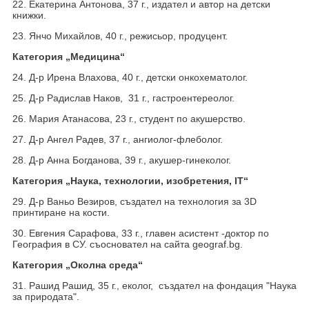
22. Екатерина Антонова, 37 г., издател и автор на детски
книжки.
23. Янчо Михайлов, 40 г., режисьор, продуцент.
Категория „Медицина“
24. Д-р Ирена Влахова, 40 г., детски онкохематолог.
25. Д-р Радислав Наков, 31 г., гастроентереолог.
26. Мария Атанасова, 23 г., студент по акушерство.
27. Д-р Ангел Радев, 37 г., ангиолог-флеболог.
28. Д-р Анна Богданова, 39 г., акушер-гинеколог.
Категория „Наука, технологии, изобретения, IT“
29. Д-р Ваньо Везиров, създател на технология за 3D
принтиране на кости.
30. Евгения Сарафова, 33 г., главен асистент -доктор по
География в СУ. съосновател на сайта geograf.bg.
Категория „Околна среда“
31. Рашид Рашид, 35 г., еколог, създател на фондация "Наука
за природата".