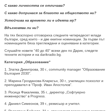
С какво личността се отличава?
С какво допринася за благото на обществото ни?
Устойчива на времето ли е идеята му?
Вдъхновява ли ни?
На тях безспорно отговориха следните четиредесет млади
българи, сред които - и две екипни номинации. За първи път
номинациите бяха преглеждани и оценявани в категории.
Слушайте новите “40 до 40” всеки ден по Дарик, следете
техните истории и на darikradio.bg.
Категория „Образование“
1. Златка Димитрова, 30 г., community manager "Образование
България 2030".
2. Марина Грозданова-Кларксън, 30 г., училищен психолог и
преподавател в “Проф. Иван Апостолов”.
3. Росица Факалиева, 35 г., директор „Софтуерно
инженерство“ в Progress.
4. Даниел Симеонов, 39 г., режисьор и учител.
5. Радостина Бойчева, 31 г., специалист регионално развитие