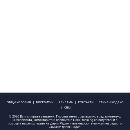
ОБЩИ УСЛОВИЯ
БИСКВИТКИ
РЕКЛАМА
КОНТАКТИ
ЕТИЧЕН КОДЕКС
СЕМ
© 2026 Всички права запазени. Позоваването с хиперлинк е задължително.
Интервютата, коментарите и новините в DarikRadio.bg са подготвени с
помощта на репортерите на Дарик Радио и новинарските емисии на радиото.
Снимки: Дарик Радио.