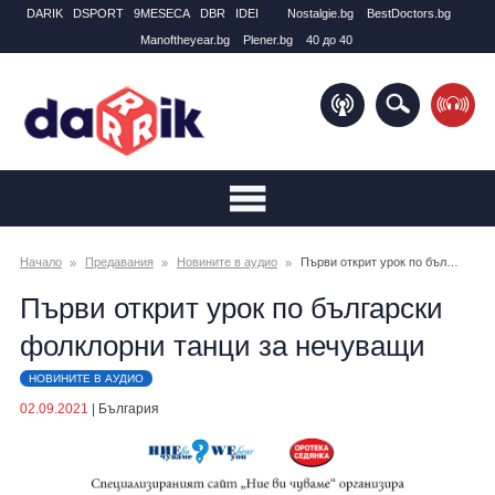
DARIK
DSPORT
9MESECA
DBR
IDEI
Nostalgie.bg
BestDoctors.bg
Manоftheyear.bg
Plener.bg
40 до 40
Начало
Предавания
Новините в аудио
Първи открит урок по български фолклорни танци за нечуващи
Първи открит урок по български
фолклорни танци за нечуващи
НОВИНИТЕ В АУДИО
02.09.2021
|
България