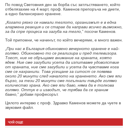
По повод Световния ден за борба със затлъстяването, който
отбелязахме на 4 март, проф. Каменов препоръча не диети,
а едно балансирано хранене.
„
Когато рязко се намали теглото, организмът
е в една
алармена
реакция и се старае да направи всичко възможно,
за да спре процеса на загуба на тегло
,” посочи Каменов.
Той припомни, че начинът, по който вечеряме, е много важен.
„
При нас в България обикновено вечерното хранене е най-
голямо. Обикновено то се реализира и пред телевизора.
Тоест, ние не обръщаме внимание на храната, която
ядем. Ние сме загубили усета да изпитваме удоволствие
от храната, ние сме загубили и усета да чувстваме кога
сме се нахранили. Това усещане за ситост се появява
около 20 минути след началото на храненето. Ако сме яли
бързо, за тези 20 минути сме погълнали твърде голямо
количество храна. Ако сме яли баво, няма да е толкова
голямо. Оттук е и изводът, че трябва да се храним
бавно,
” добави професорът.
Цялото интервю с проф. Здравко Каменов можете да чуете в
звуковия файл.
ЧУЙ ОЩЕ