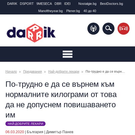
DARIK
DSPORT
9MESECA
DBR
IDEI
Nostalgie.bg
BestDoctors.bg
Manоftheyear.bg
Plener.bg
40 до 40
Начало
Предавания
Най-добрите лекари
По-трудно е да се върнем към нормалните килограми от това да не допуснем повишаването им
По-трудно е да се върнем към
нормалните килограми от това
да не допуснем повишаването
им
НАЙ-ДОБРИТЕ ЛЕКАРИ
06.03.2020
|
България
|
Димитър Панев