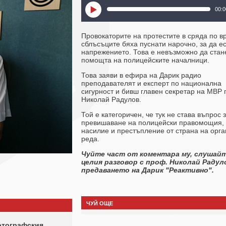
00:0
Провокаторите на протестите в сряда по в
сблъсъците бяха пуснати нарочно, за да е
напрежението. Това е невъзможно да стан
помощта на полицейските началници.
Това заяви в ефира на Дарик радио
преподавателят и експерт по национална
сигурност и бивш главен секретар на МВР 
Николай Радулов.
Той е категоричен, че тук не става въпрос 
превишаване на полицейски правомощия, 
насилие и престъпление от страна на орга
реда.
Чуйте част от коментара му, слушайт
целия разговор с проф. Николай Радул
предаването на Дарик "Реактивно".
ЧУЙ ОЩЕ
отографския