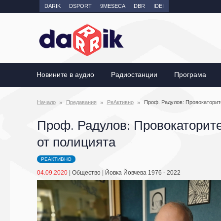
DARIK
DSPORT
9MESECA
DBR
IDEI
Новините в аудио
Радиостанции
Програма
Начало
Предавания
РеАктивно
Проф. Радулов: Провокаторите
Проф. Радулов: Провокаторите
от полицията
РЕАКТИВНО
04.09.2020
|
Общество
|
Йовка Йовчева 1976 - 2022