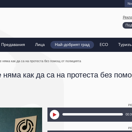
Nos
Рекл
Под
Предавания
Лица
Най-добрият град
EСО
Туриз
 няма как да са на протеста без помощ от полицията
 няма как да са на протеста без пом
Р
00:0
Р