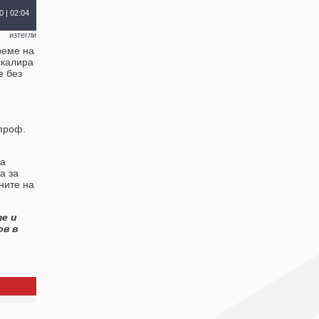
0 | 02:04
изтегли
реме на
скалира
е без
проф.
за
а за
ните на
е и
ов в