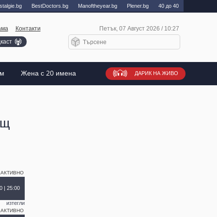
talgie.bg
BestDoctors.bg
Manоftheyear.bg
Plener.bg
40 до 40
ама
Контакти
Петък, 07 Август 2026 / 10:27
каст
ъм
Жена с 20 имена
ДАРИК НА ЖИВО
ощ
ЕАКТИВНО
0 | 25:00
изтегли
ЕАКТИВНО