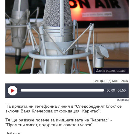
Дарик радио, архив
СЛЕДОБЕДНИЯТ БЛОК
00:00 | 06:50
изтегли
На пряката ни телефонна линия в "Следобедният блок" се
включи Ваня Клечерова от фондация "Каритас".
Тя ще разкаже повече за инициативата на "Каритас" -
"Промени живот, подкрепи възрастен човек".
Чуйте я: