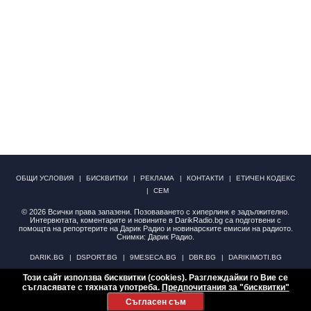
ОБЩИ УСЛОВИЯ
БИСКВИТКИ
РЕКЛАМА
КОНТАКТИ
ЕТИЧЕН КОДЕКС
СЕМ
© 2026 Всички права запазени. Позоваването с хиперлинк е задължително.
Интервютата, коментарите и новините в DarikRadio.bg са подготвени с
помощта на репортерите на Дарик Радио и новинарските емисии на радиото.
Снимки: Дарик Радио.
DARIK.BG
DSPORT.BG
9MESECA.BG
DBR.BG
DARIKIMOTI.BG
Този сайт използва бисквитки (cookies). Разглеждайки го Вие се
НОВИНИ
АНКЕТИ
съгласявате с тяхната употреба.
Предпочитания за "бисквитки"
Уебсайт:
АИП Солюшънс
© Дарик Радио АД
Съгласен съм