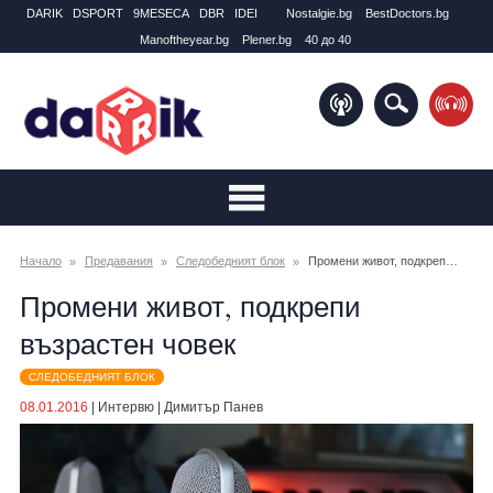
DARIK
DSPORT
9MESECA
DBR
IDEI
Nostalgie.bg
BestDoctors.bg
Manоftheyear.bg
Plener.bg
40 до 40
Начало
Предавания
Следобедният блок
Промени живот, подкрепи възрастен човек
Промени живот, подкрепи
възрастен човек
СЛЕДОБЕДНИЯТ БЛОК
08.01.2016
|
Интервю
|
Димитър Панев