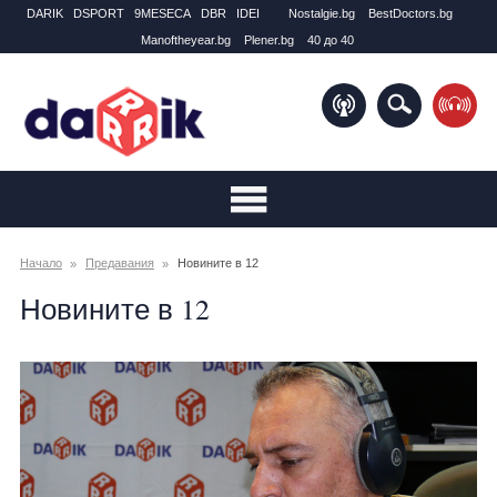
DARIK
DSPORT
9MESECA
DBR
IDEI
Nostalgie.bg
BestDoctors.bg
Manоftheyear.bg
Plener.bg
40 до 40
Начало
Предавания
Новините в 12
Новините в 12