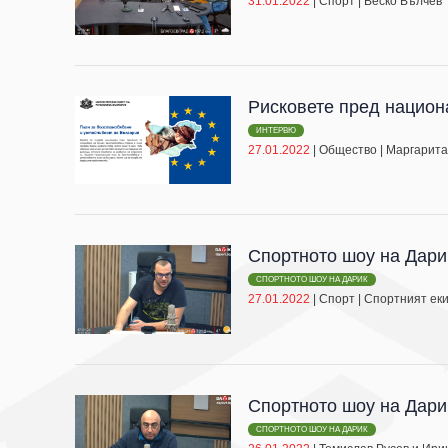
31.01.2022
|
Спорт
|
Веско Вълчев
Рисковете пред национ
ИНТЕРВЮ
27.01.2022
|
Общество
|
Маргарита
Спортното шоу на Дари
СПОРТНОТО ШОУ НА ДАРИК
27.01.2022
|
Спорт
|
Спортният еки
Спортното шоу на Дари
СПОРТНОТО ШОУ НА ДАРИК