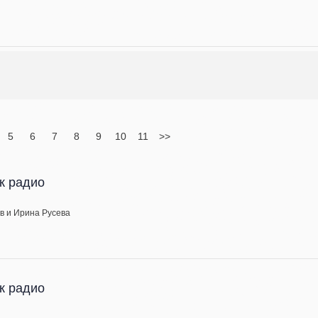
5
6
7
8
9
10
11
>>
к радио
в и Ирина Русева
к радио