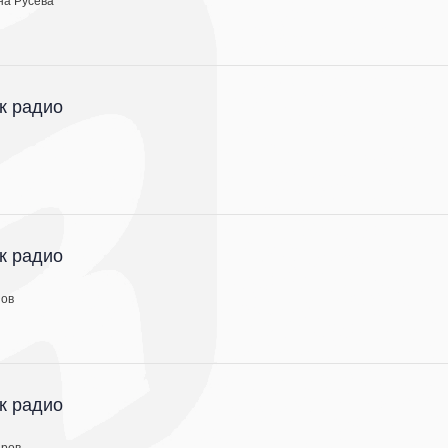
на Русева
к радио
к радио
нов
к радио
дров