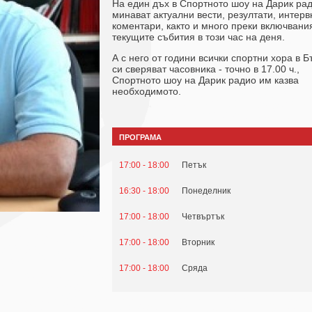
На един дъх в Спортното шоу на Дарик ра
минават актуални вести, резултати, интерв
коментари, както и много преки включвани
текущите събития в този час на деня.
А с него от години всички спортни хора в 
си сверяват часовника - точно в 17.00 ч.,
Спортното шоу на Дарик радио им казва
необходимото.
ПРОГРАМА
17:00 - 18:00
Петък
16:30 - 18:00
Понеделник
17:00 - 18:00
Четвъртък
17:00 - 18:00
Вторник
17:00 - 18:00
Сряда