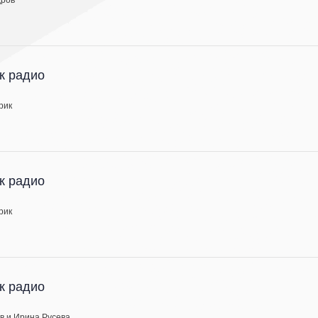
к радио
рик
к радио
рик
к радио
в и Ирина Русева