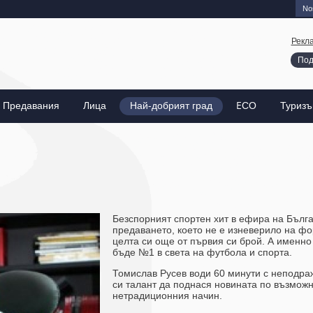
Nos
Рекл
Под
Предавания
Лица
Най-добрият град
EСО
Туриз
Безспорният спортен хит в ефира на Бълга
предаването, което не е изневерило на ф
целта си още от първия си брой. А именно 
бъде №1 в света на футбола и спорта.
Томислав Русев води 60 минути с неподр
си талант да поднася новината по възможн
нетрадиционния начин.