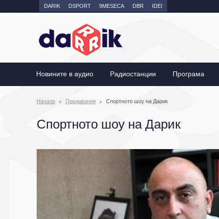
DARIK
DSPORT
9MESECA
DBR
IDEI
Новините в аудио
Радиостанции
Програма
Начало
Предавания
Спортното шоу на Дарик
Спортното шоу на Дарик