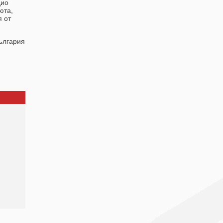
дио
юта,
я от
България