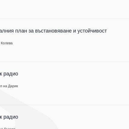
алния план за въстановяване и устойчивост
 Колева
к радио
п на Дарик
к радио