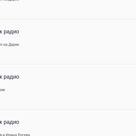
к радио
п на Дарик
к радио
рик
к радио
в и Ирина Русева