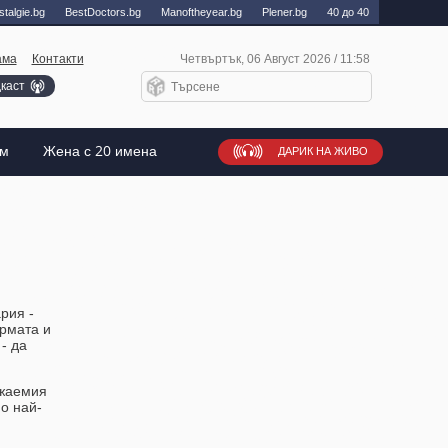
talgie.bg
BestDoctors.bg
Manоftheyear.bg
Plener.bg
40 до 40
ама
Контакти
Четвъртък, 06 Август 2026 / 11:58
каст
ъм
Жена с 20 имена
ДАРИК НА ЖИВО
рия -
ормата и
- да
ажаемия
о най-