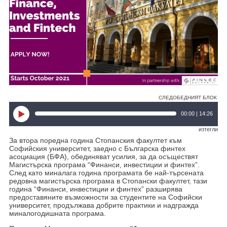
СЛЕДОБЕДНИЯТ БЛОК
00:00 | 14:26
изтегли
За втора поредна година Стопанския факултет към
Софийския университет, заедно с Българска финтех
асоциация (БФА), обединяват усилия, за да осъществят
Магистърска програма “Финанси, инвестиции и финтех”.
След като миналага година програмата бе най-търсената
редовна магистърска програма в Стопански факултет, тази
година “Финанси, инвестиции и финтех” разширява
предоставяните възможности за студентите на Софийски
университет, продължава добрите практики и надгражда
миналогодишната програма.