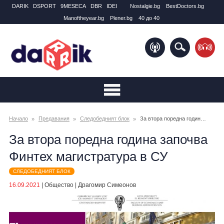
DARIK
DSPORT
9MESECA
DBR
IDEI
Nostalgie.bg
BestDoctors.bg
Manоftheyear.bg
Plener.bg
40 до 40
Начало
Предавания
Следобедният блок
За втора поредна година започва Финтех магистратура в СУ
За втора поредна година започва
Финтех магистратура в СУ
СЛЕДОБЕДНИЯТ БЛОК
16.09.2021
|
Общество
|
Драгомир Симеонов