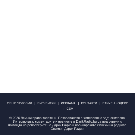
ОБЩИ УСЛОВИЯ
БИСКВИТКИ
РЕКЛАМА
КОНТАКТИ
ЕТИЧЕН КОДЕКС
СЕМ
© 2026 Всички права запазени. Позоваването с хиперлинк е задължително.
Интервютата, коментарите и новините в DarikRadio.bg са подготвени с
помощта на репортерите на Дарик Радио и новинарските емисии на радиото.
Снимки: Дарик Радио.