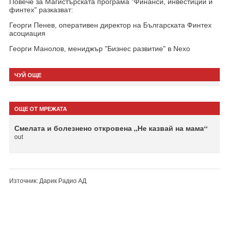
Повече за Магистърската програма "Финанси, инвестиции и
финтех" разказват:
Георги Пенев, оперативен директор на Българската Финтех
асоциация
Георги Манолов, мениджър "Бизнес развитие" в Nexo
ЧУЙ ОЩЕ
ОЩЕ ОТ МРЕЖАТА
Смелата и болезнено откровена „Не казвай на мама“
out
Източник: Дарик Радио АД