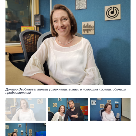
Доктор Върбанова: винаги усмихната, винаги в помощ на хората, обичаща
професията си!