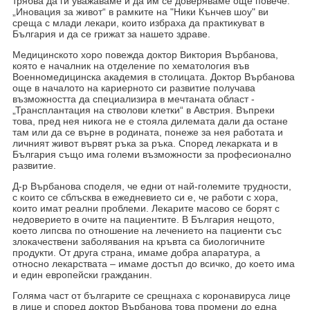
трябва да ги уважаваме и да им се доверяваме още повече.
„Иновация за живот“ в рамките на "Ники Кънчев шоу" ви
среща с млади лекари, които избраха да практикуват в
България и да се грижат за нашето здраве.
Медицинското хоро повежда доктор Виктория Върбанова,
кoятo е началник на отделение по хематология във
Военномедицинска академия в столицата. Доктор Върбанова
още в началото на кариерното си развитие получава
възможността да специализира в мечтаната област -
„Трансплантация на стволови клетки“ в Австрия. Въпреки
това, пред нея никога не е стояла дилемата дали да остане
там или да се върне в родината, понеже за нея работата и
личният живот вървят ръка за ръка. Според лекарката и в
България също има големи възможности за професионално
развитие.
Д-р Върбанова споделя, че едни от най-големите трудности,
с които се сблъсква в ежедневието си е, че работи с хора,
които имат реални проблеми. Лекарите масово се борят с
недоверието в очите на пациентите. В България нещото,
което липсва по отношение на лечението на пациенти със
злокачествени заболявания на кръвта са биологичните
продукти. От друга страна, имаме добра апаратура, а
относно лекарствата – имаме достъп до всичко, до което има
и един европейски гражданин.
Голяма част от българите се срещнаха с коронавируса лице
в лице и според доктор Върбанова това промени до една