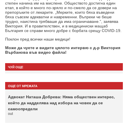
степен начина им на мислене. Обществото достигна един
етап, в който е много по-зряло и по-смело да се довери на
препоръките от лекарите. „Мерките, които бяха въведени
бяха съвсем адекватни и навременни. Въпреки че беше
трудно, наистина трябваше да има ограничаване.“, заявява
Виктория. И в правителствен, и в медициниски мащаб
България се справи много добре с борбата срещу
COVID-19
.
Поклон пред всички наши медици!
Може да чуете и видите цялото интервю с д-р Виктория
Върбанова във видео файла!
ЧУЙ ОЩЕ
ОЩЕ ОТ МРЕЖАТА
Адвокат Наташа Добрева: Няма обществен интерес,
който да надделява над избора на човек да се
самоопредели
out