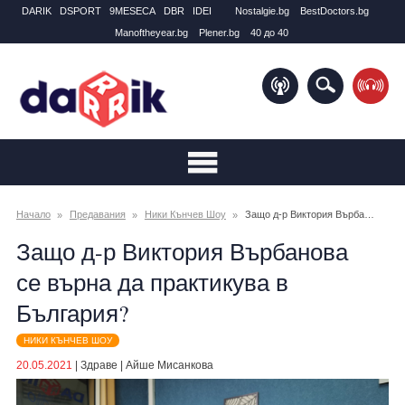
DARIK
DSPORT
9MESECA
DBR
IDEI
Nostalgie.bg
BestDoctors.bg
Manоftheyear.bg
Plener.bg
40 до 40
Начало
Предавания
Ники Кънчев Шоу
Защо д-р Виктория Върбанова се върна да практикува в България?
Защо д-р Виктория Върбанова
се върна да практикува в
България?
НИКИ КЪНЧЕВ ШОУ
20.05.2021
|
Здраве
|
Айше Мисанкова