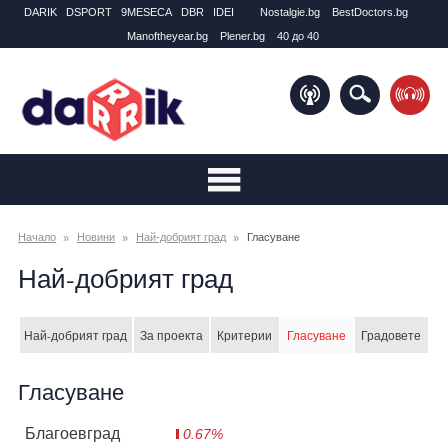
DARIK
DSPORT
9MESECA
DBR
IDEI
Nostalgie.bg
BestDoctors.bg
Manоftheyear.bg
Plener.bg
40 до 40
Начало
Новини
Най-добрият град
Гласуване
Най-добрият град
Най-добрият град
За проекта
Критерии
Гласуване
Градовете
Гласуване
Благоевград
0.67%