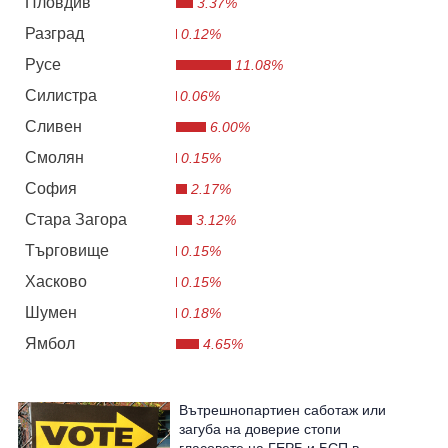
Пловдив
3.37%
Разград
0.12%
Русе
11.08%
Силистра
0.06%
Сливен
6.00%
Смолян
0.15%
София
2.17%
Стара Загора
3.12%
Търговище
0.15%
Хасково
0.15%
Шумен
0.18%
Ямбол
4.65%
Вътрешнопартиен саботаж или
загуба на доверие стопи
гласовете на ГЕРБ и БСП в