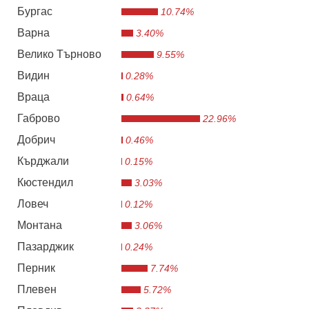
Бургас
10.74%
Варна
3.40%
Велико Търново
9.55%
Видин
0.28%
Враца
0.64%
Габрово
22.96%
Добрич
0.46%
Кърджали
0.15%
Кюстендил
3.03%
Ловеч
0.12%
Монтана
3.06%
Пазарджик
0.24%
Перник
7.74%
Плевен
5.72%